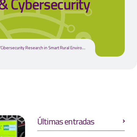
 & Cybersecurity
rios” en la International Conference on AI, Blockchain & Cybersecurity 2025
Últimas entradas