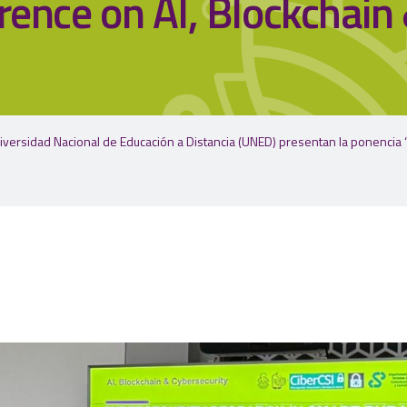
rence on AI, Blockchain
 Distancia (UNED) presentan la ponencia “Cibersecurity Research in Smart Rural Enviroments – A tool for Implementing IoT Scena