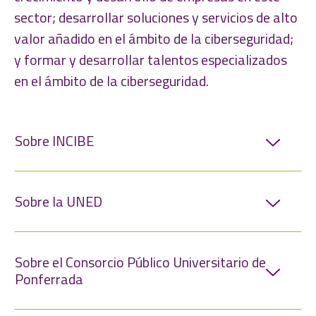
sector; desarrollar soluciones y servicios de alto
valor añadido en el ámbito de la ciberseguridad;
y formar y desarrollar talentos especializados
en el ámbito de la ciberseguridad.
Sobre INCIBE
Sobre la UNED
El
Instituto Nacional de Ciberseguridad
(INCIBE)
es una entidad dependiente del Ministerio para
la Transformación Digital y de la Función
Sobre el Consorcio Público Universitario de
La
Universidad Nacional de Educación a
Pública, a través de la Secretaría de Estado de
Ponferrada
Distancia (UNED)
es una institución educativa
Telecomunicaciones e Infraestructuras
dependiente del Ministerio de Universidades,
Digitales, consolidado como entidad de